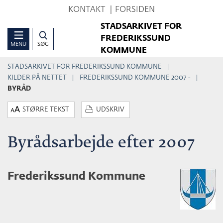
Hop
KONTAKT
FORSIDEN
til
STADSARKIVET FOR
sidens
FREDERIKSSUND
MENU
SØG
indhold
KOMMUNE
STADSARKIVET FOR FREDERIKSSUND KOMMUNE
KILDER PÅ NETTET
FREDERIKSSUND KOMMUNE 2007 -
BYRÅD
STØRRE TEKST
UDSKRIV
Byrådsarbejde efter 2007
Frederikssund Kommune